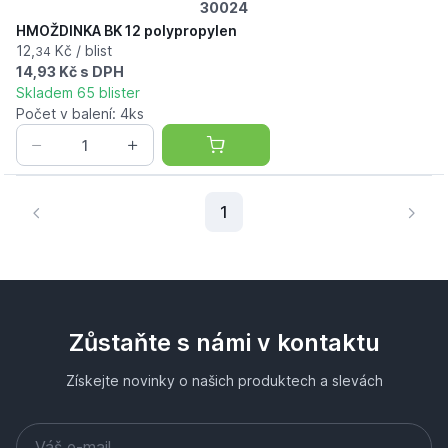
30024
HMOŽDINKA BK 12 polypropylen
12,
Kč / blist
34
14,93 Kč s DPH
Skladem 65 blister
Počet v balení: 4ks
Aktuální stránka
1
Zůstaňte s námi v kontaktu
Získejte novinky o našich produktech a slevách