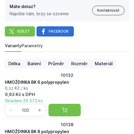
Máte dotaz?
Kontaktovat
Napište nám, brzy se ozveme
SDÍLET
FACEBOOK
Varianty
Parametry
HMOŽDINKA BK 8 polypropylen
0,
Kč
86
Délka
Balení
Průměr
Rozměr
Materiál
10132
HMOŽDINKA BK 6 polypropylen
0,
Kč / ks
52
0,63 Kč s DPH
Skladem 29 573 ks
10138
HMOŽDINKA BK 8 polypropylen