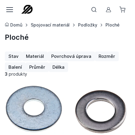
Můj účet
Domů
Spojovací materiál
Podložky
Ploché
Ploché
Stav
Materiál
Povrchová úprava
Rozměr
Balení
Průměr
Délka
3
produkty