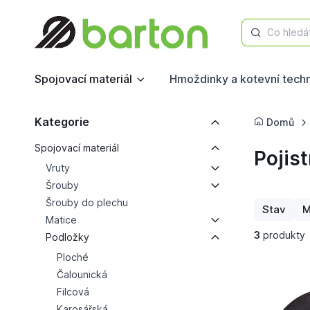
Co hledá
Spojovací materiál
Hmoždinky a kotevní tech
Kategorie
Domů
Spojovací materiál
Pojis
Vruty
Šrouby
Šrouby do plechu
Stav
M
Matice
3
produkty
Podložky
Ploché
Čalounická
Filcová
Karosářská