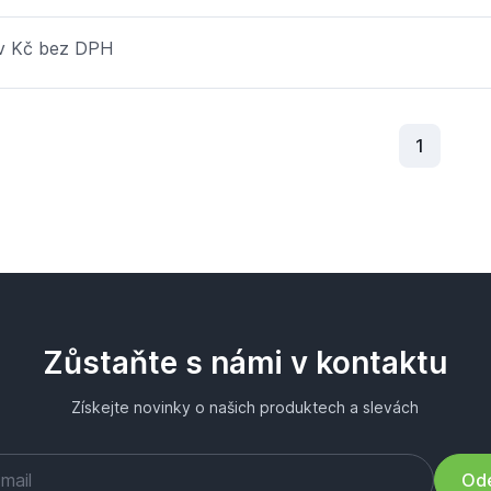
 v Kč bez DPH
Aktuální
1
Zůstaňte s námi v kontaktu
Získejte novinky o našich produktech a slevách
Ode