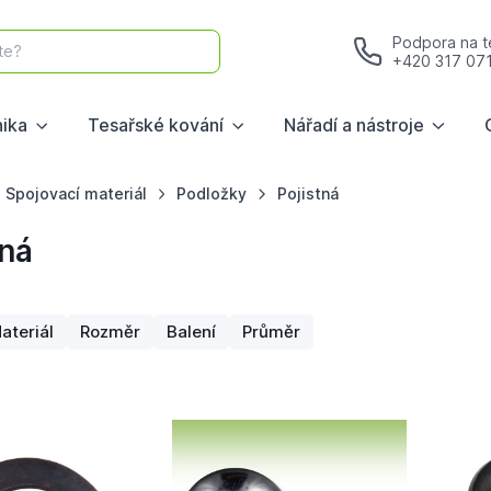
Podpora na te
te?
+420 317 07
nika
Tesařské kování
Nářadí a nástroje
Spojovací materiál
Podložky
Pojistná
tná
ateriál
Rozměr
Balení
Průměr