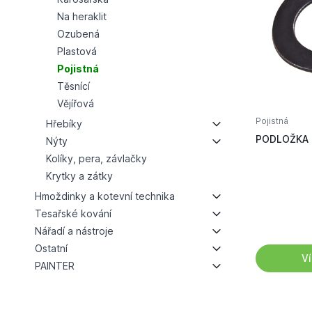
Na heraklit
Ozubená
Plastová
Pojistná
Těsnící
Vějířová
Pojistná
Hřebíky
PODLOŽKA
Nýty
Kolíky, pera, závlačky
Krytky a zátky
Hmoždinky a kotevní technika
Tesařské kování
Nářadí a nástroje
Ostatní
Ví
PAINTER