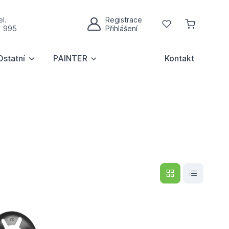
l.
Registrace
Oblíbené
1 995
Přihlášení
Můj účet
Ostatní
PAINTER
Kontakt