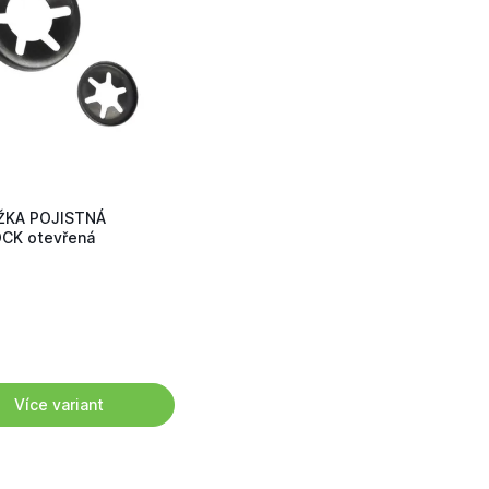
KA POJISTNÁ
CK otevřená
Více variant