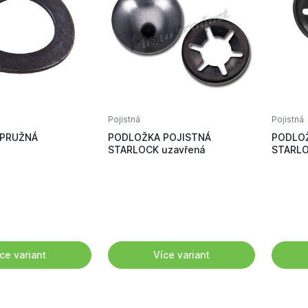
Pojistná
Pojistná
 PRUŽNÁ
PODLOŽKA POJISTNÁ
PODLOŽ
STARLOCK uzavřená
STARLO
ce variant
Více variant