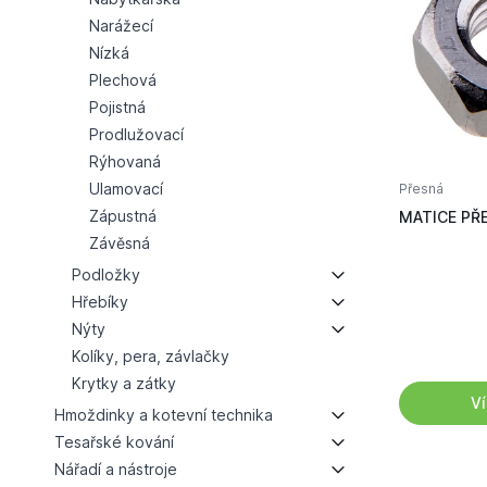
Narážecí
Nízká
Plechová
Pojistná
Prodlužovací
Rýhovaná
Ulamovací
Přesná
Zápustná
MATICE PŘES
Závěsná
Podložky
Hřebíky
Nýty
Kolíky, pera, závlačky
Krytky a zátky
Ví
Hmoždinky a kotevní technika
Tesařské kování
Nářadí a nástroje