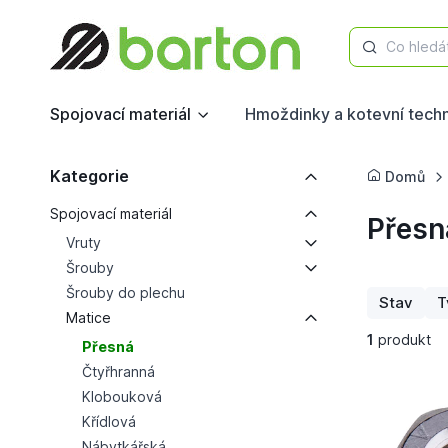
Co hledá
Spojovací materiál
Hmoždinky a kotevní tech
Kategorie
Domů
Spojovací materiál
Přesn
Vruty
Šrouby
Šrouby do plechu
Stav
T
Matice
1
produkt
Přesná
Čtyřhranná
Klobouková
Křídlová
Nábytkářská