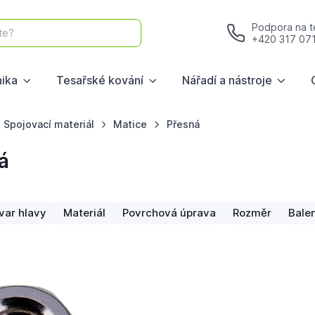
Podpora na te
te?
+420 317 07
nika
Tesařské kování
Nářadí a nástroje
Spojovací materiál
Matice
Přesná
á
var hlavy
Materiál
Povrchová úprava
Rozměr
Balen