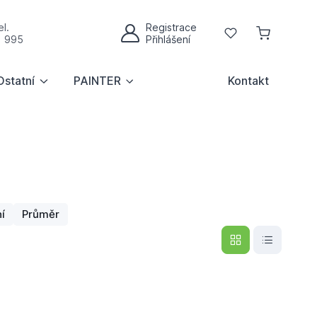
l.
Registrace
Oblíbené
1 995
Přihlášení
Můj účet
Ostatní
PAINTER
Kontakt
í
Průměr