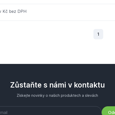
 v Kč bez DPH
Aktuální
1
Zůstaňte s námi v kontaktu
Získejte novinky o našich produktech a slevách
Ode