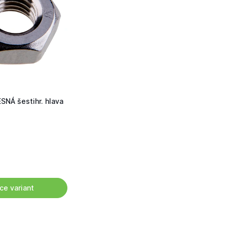
NÁ šestihr. hlava
ce variant