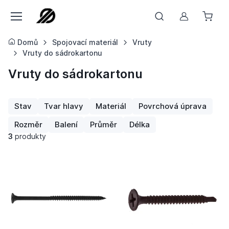
Můj účet
Domů
Spojovací materiál
Vruty
Vruty do sádrokartonu
Vruty do sádrokartonu
Stav
Tvar hlavy
Materiál
Povrchová úprava
Rozměr
Balení
Průměr
Délka
3
produkty