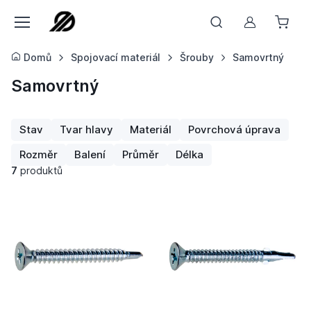
Můj účet
Domů
Spojovací materiál
Šrouby
Samovrtný
Samovrtný
Stav
Tvar hlavy
Materiál
Povrchová úprava
Rozměr
Balení
Průměr
Délka
7
produktů