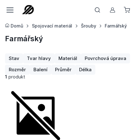
Můj účet
Domů
Spojovací materiál
Šrouby
Farmářský
Farmářský
Stav
Tvar hlavy
Materiál
Povrchová úprava
Rozměr
Balení
Průměr
Délka
1
produkt