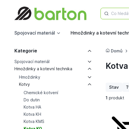
Co hledá
Spojovací materiál
Hmoždinky a kotevní tech
Kategorie
Domů
Spojovací materiál
Kotva
Hmoždinky a kotevní technika
Hmoždinky
Kotvy
Stav
T
Chemické kotvení
1
produkt
Do dutin
Kotva HA
Kotva KH
Kotva KMS
Kotva KO