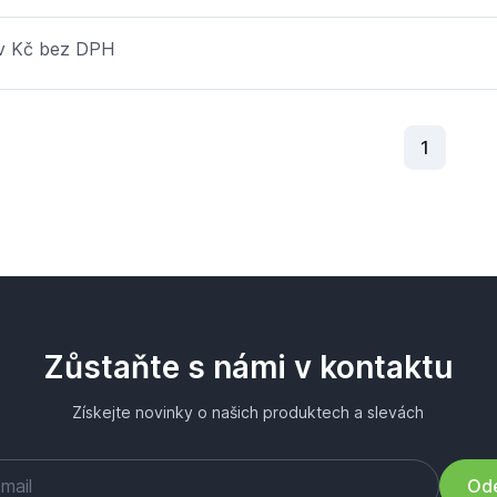
 v Kč bez DPH
Aktuální
1
Zůstaňte s námi v kontaktu
Získejte novinky o našich produktech a slevách
Ode