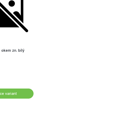
 okem zn. bílý
ce variant