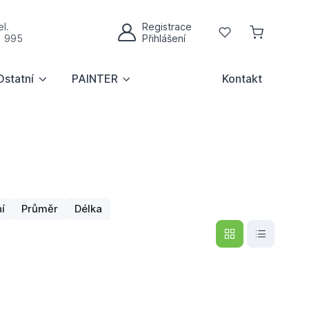
l.
Registrace
Oblíbené
1 995
Přihlášení
Můj účet
Ostatní
PAINTER
Kontakt
í
Průměr
Délka