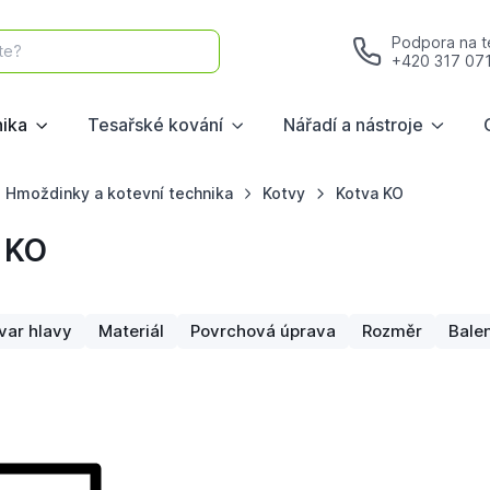
Podpora na te
te?
+420 317 07
nika
Tesařské kování
Nářadí a nástroje
Hmoždinky a kotevní technika
Kotvy
Kotva KO
 KO
var hlavy
Materiál
Povrchová úprava
Rozměr
Balen