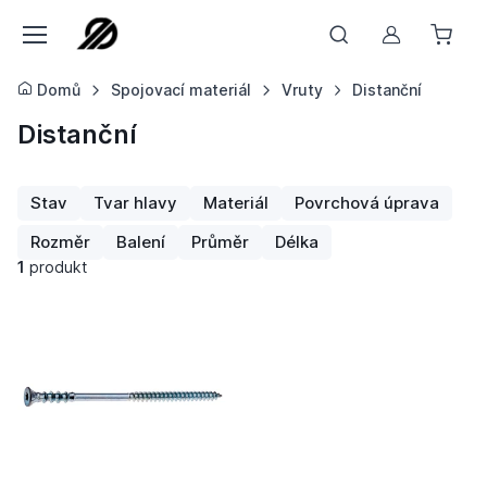
Můj účet
Domů
Spojovací materiál
Vruty
Distanční
Distanční
Stav
Tvar hlavy
Materiál
Povrchová úprava
Rozměr
Balení
Průměr
Délka
1
produkt