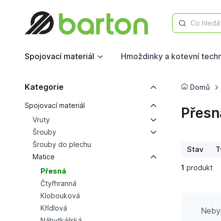
Co hledá
Spojovací materiál
Hmoždinky a kotevní tech
Kategorie
Domů
Spojovací materiál
Přesn
Vruty
Šrouby
Šrouby do plechu
Stav
T
Matice
1
produkt
Přesná
Čtyřhranná
Klobouková
Křídlová
Nebyl
Nábytkářská