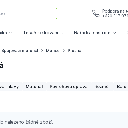
Podpora na te
te?
+420 317 07
nika
Tesařské kování
Nářadí a nástroje
Spojovací materiál
Matice
Přesná
á
var hlavy
Materiál
Povrchová úprava
Rozměr
Balen
o nalezeno žádné zboží.