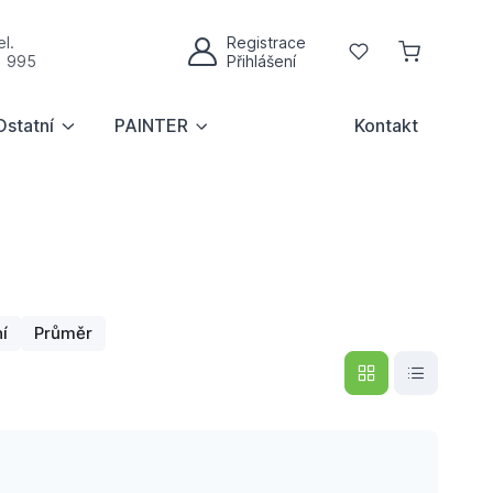
l.
Registrace
Oblíbené
1 995
Přihlášení
Můj účet
Ostatní
PAINTER
Kontakt
í
Průměr