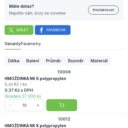
Máte dotaz?
Kontaktovat
Napište nám, brzy se ozveme
SDÍLET
FACEBOOK
Varianty
Parametry
HMOŽDINKA NK 6 polypropylen
0,
Kč
30
Délka
Balení
Průměr
Rozměr
Materiál
10006
HMOŽDINKA NK 6 polypropylen
0,
Kč / ks
30
0,37 Kč s DPH
Skladem 27 000 ks
10012
HMOŽDINKA NK 8 polypropylen