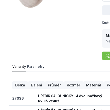
Kód:
Má
Na
Varianty
Parametry
2,
Kč
70
HŘEBÍK ČALOUNICKÝ 14 dvounožkový poniklov
Do košíku
Délka
Balení
Průměr
Rozměr
Materiál
P
HŘEBÍK ČALOUNICKÝ 14 dvounožkový
27036
poniklovaný