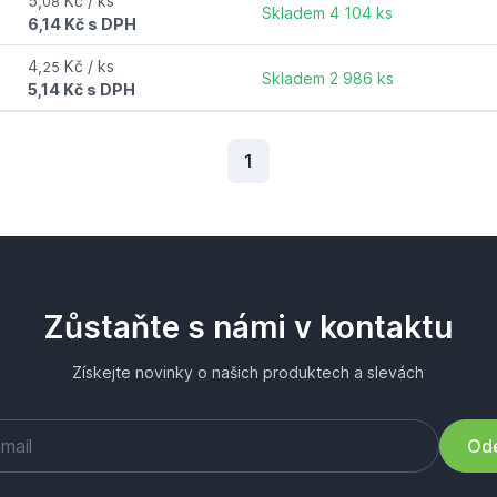
5,
Kč / ks
08
Skladem 4 104 ks
6,14 Kč s DPH
4,
Kč / ks
25
Skladem 2 986 ks
5,14 Kč s DPH
Aktuální stránka
1
Zůstaňte s námi v kontaktu
Získejte novinky o našich produktech a slevách
Ode