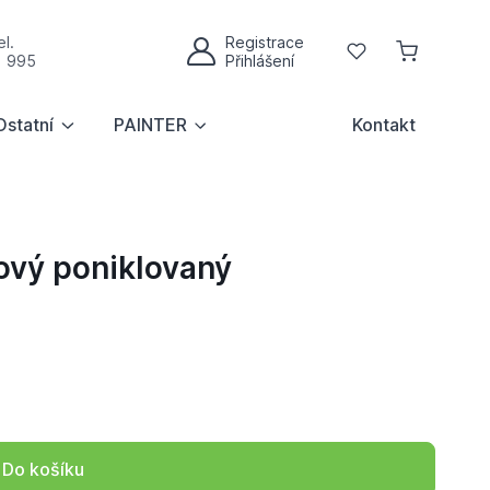
l.
Registrace
Oblíbené
1 995
Přihlášení
Můj účet
Ostatní
PAINTER
Kontakt
vý poniklovaný
Do košíku