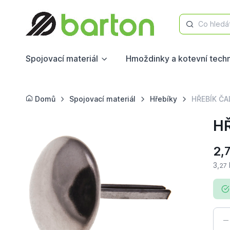
Co hledá
Spojovací materiál
Hmoždinky a kotevní tech
Domů
Spojovací materiál
Hřebíky
HŘEBÍK ČA
HŘ
2,
3,
27