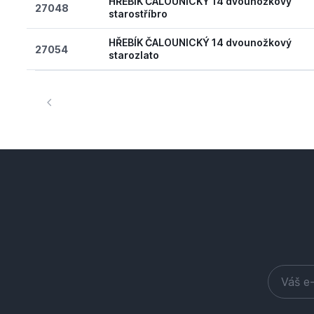
HŘEBÍK ČALOUNICKÝ 14 dvounožkový
27048
starostříbro
HŘEBÍK ČALOUNICKÝ 14 dvounožkový
27054
starozlato