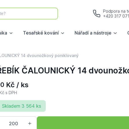
Podpora na te
te?
+420 317 07
nika
Tesařské kování
Nářadí a nástroje
LOUNICKÝ 14 dvounožkový poniklovaný
EBÍK ČALOUNICKÝ 14 dvounožko
Kč / ks
70
Kč s DPH
Skladem 3 564 ks