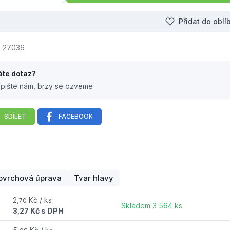
Přidat do obl
27036
te dotaz?
pište nám, brzy se ozveme
SDÍLET
FACEBOOK
aný
ovrchová úprava
Tvar hlavy
2,
Kč / ks
70
Skladem 3 564 ks
3,27 Kč s DPH