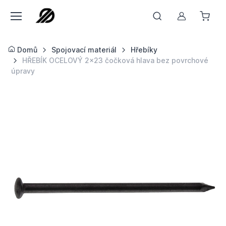
Můj účet
Domů
Spojovací materiál
Hřebíky
HŘEBÍK OCELOVÝ 2x23 čočková hlava bez povrchové
úpravy