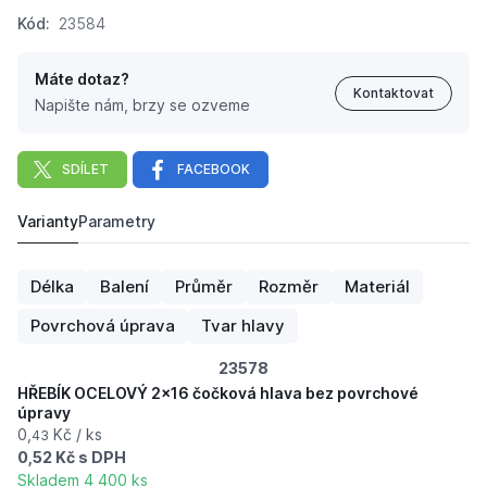
Kód:
23584
Máte dotaz?
Kontaktovat
Napište nám, brzy se ozveme
SDÍLET
FACEBOOK
Varianty
Parametry
HŘEBÍK OCELOVÝ 2x23 čočková hlava bez povrchové 
0,
Kč
54
Délka
Balení
Průměr
Rozměr
Materiál
Povrchová úprava
Tvar hlavy
23578
HŘEBÍK OCELOVÝ 2x16 čočková hlava bez povrchové
úpravy
0,
Kč / ks
43
0,52 Kč s DPH
Skladem 4 400 ks