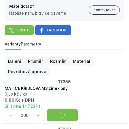
Máte dotaz?
Kontaktovat
Napište nám, brzy se ozveme
SDÍLET
FACEBOOK
Varianty
Parametry
MATICE KŘÍDLOVÁ M3 zinek bílý
0,
Kč
66
Balení
Průměr
Rozměr
Materiál
Povrchová úprava
17356
MATICE KŘÍDLOVÁ M3 zinek bílý
0,
Kč / ks
66
0,80 Kč s DPH
Skladem 14 723 ks