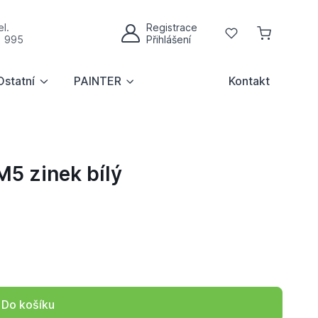
l.
Registrace
Oblíbené
1 995
Přihlášení
Můj účet
Ostatní
PAINTER
Kontakt
 zinek bílý
Do košíku