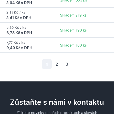
Skladem 635 ks
3,64 Kč s DPH
2,
Kč / ks
81
Skladem 219 ks
3,41 Kč s DPH
5,
Kč / ks
60
Skladem 190 ks
6,78 Kč s DPH
7,
Kč / ks
77
Skladem 100 ks
9,40 Kč s DPH
Aktuální stránka
1
2
3
Zůstaňte s námi v kontaktu
Získejte novinky o našich produktech a slevách