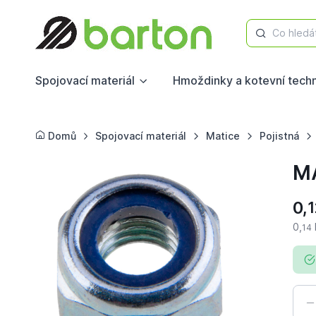
Co hledá
Spojovací materiál
Hmoždinky a kotevní tech
Domů
Spojovací materiál
Matice
Pojistná
MA
0,
1
0,
14