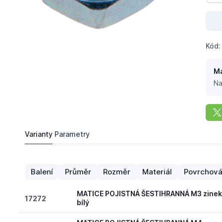
Kód:
Má
Na
Varianty
Parametry
0,
Kč
12
MATICE POJISTNÁ ŠESTIHRANNÁ M5 zinek bíl
Do košíku
Balení
Průměr
Rozměr
Materiál
Povrchová
MATICE POJISTNÁ ŠESTIHRANNÁ M3 zine
17272
bílý