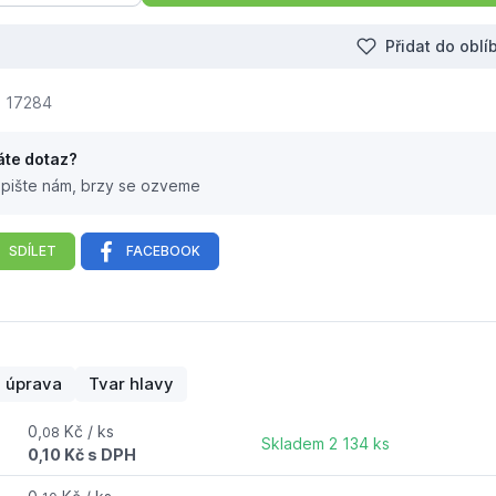
Přidat do obl
17284
te dotaz?
pište nám, brzy se ozveme
SDÍLET
FACEBOOK
ý
 úprava
Tvar hlavy
0,
Kč / ks
k
08
Skladem 2 134 ks
0,10 Kč s DPH