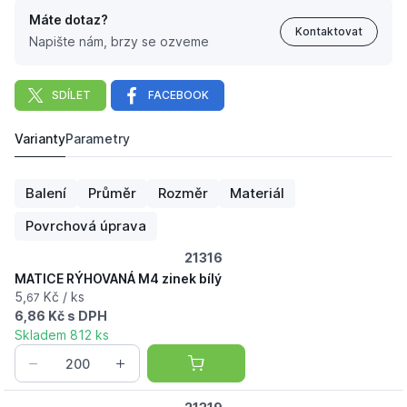
Máte dotaz?
Kontaktovat
Napište nám, brzy se ozveme
SDÍLET
FACEBOOK
Varianty
Parametry
MATICE RÝHOVANÁ M4 zinek bílý
5,
Kč
67
Balení
Průměr
Rozměr
Materiál
Povrchová úprava
21316
MATICE RÝHOVANÁ M4 zinek bílý
5,
Kč / ks
67
6,86 Kč s DPH
Skladem 812 ks