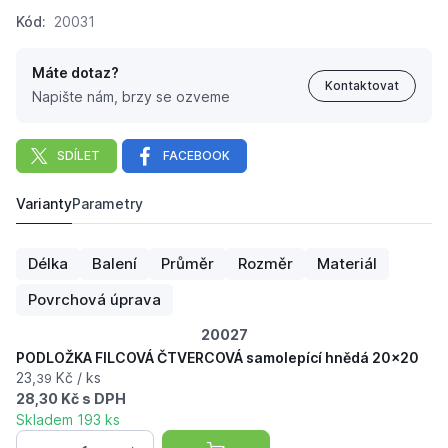
Kód:
20031
Máte dotaz?
Kontaktovat
Napište nám, brzy se ozveme
SDÍLET
FACEBOOK
Varianty
Parametry
PODLOŽKA FILCOVÁ ČTVERCOVÁ samolepící hnědá 40
24,
Kč
30
Délka
Balení
Průměr
Rozměr
Materiál
Povrchová úprava
20027
PODLOŽKA FILCOVÁ ČTVERCOVÁ samolepící hnědá 20x20
23,
Kč / ks
39
28,30 Kč s DPH
Skladem 193 ks