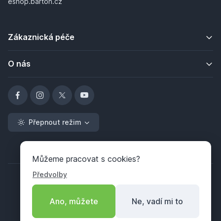
eshop.barton.cz
Zákaznická péče
O nás
Přepnout režim
Můžeme pracovat s cookies?
Předvolby
Ano, můžete
Ne, vadí mi to
Copyright ©
BARTON Market servis, s.r.o.
2026