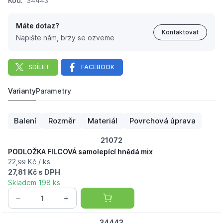
Kód:
34443
Máte dotaz?
Kontaktovat
Napište nám, brzy se ozveme
SDÍLET
FACEBOOK
Varianty
Parametry
PODLOŽKA FILCOVÁ samolepící hnědá mix
23,
Kč
72
Balení
Rozměr
Materiál
Povrchová úprava
21072
PODLOŽKA FILCOVÁ samolepící hnědá mix
22,
Kč / ks
99
27,81 Kč s DPH
Skladem 198 ks
34443