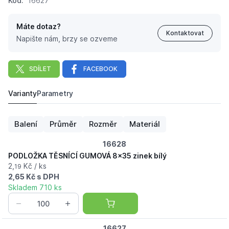
Kód:
16627
Máte dotaz?
Kontaktovat
Napište nám, brzy se ozveme
SDÍLET
FACEBOOK
Varianty
Parametry
PODLOŽKA TĚSNÍCÍ GUMOVÁ 6x25 zinek bílý
2,
Kč
62
Balení
Průměr
Rozměr
Materiál
16628
PODLOŽKA TĚSNÍCÍ GUMOVÁ 8x35 zinek bílý
2,
Kč / ks
19
2,65 Kč s DPH
Skladem 710 ks
16627