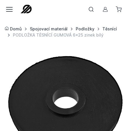
Můj účet
Domů
Spojovací materiál
Podložky
Těsnící
PODLOŽKA TĚSNÍCÍ GUMOVÁ 6x25 zinek bílý