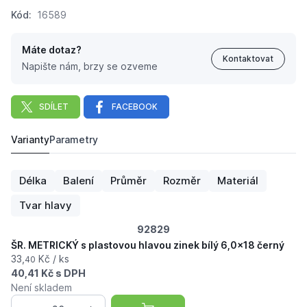
Kód:
16589
Máte dotaz?
Kontaktovat
Napište nám, brzy se ozveme
SDÍLET
FACEBOOK
Varianty
Parametry
ŠR. METRICKÝ s plastovou hlavou zinek bílý 10,0x25 č
44,
Kč
44
Délka
Balení
Průměr
Rozměr
Materiál
Tvar hlavy
92829
ŠR. METRICKÝ s plastovou hlavou zinek bílý 6,0x18 černý
33,
Kč / ks
40
40,41 Kč s DPH
Není skladem