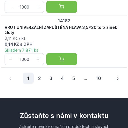
14182
VRUT UNIVERZÁLNÍ ZAPUŠTĚNÁ HLAVA 3,5x20 torx zinek
žlutý
0,
Kč / ks
11
0,14 Kč s DPH
Skladem 7 871 ks
Aktuální stránka
1
2
3
4
5
...
10
Zůstaňte s námi v kontaktu
Získejte novinky o našich produktech a slevách