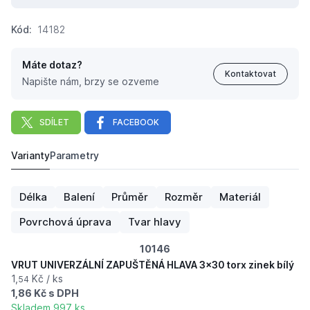
Kód:
14182
Máte dotaz?
Kontaktovat
Napište nám, brzy se ozveme
SDÍLET
FACEBOOK
Varianty
Parametry
VRUT UNIVERZÁLNÍ ZAPUŠTĚNÁ HLAVA 3,5x20 torx zine
0,
Kč
11
Délka
Balení
Průměr
Rozměr
Materiál
Povrchová úprava
Tvar hlavy
10146
VRUT UNIVERZÁLNÍ ZAPUŠTĚNÁ HLAVA 3x30 torx zinek bílý
1,
Kč / ks
54
1,86 Kč s DPH
Skladem 997 ks