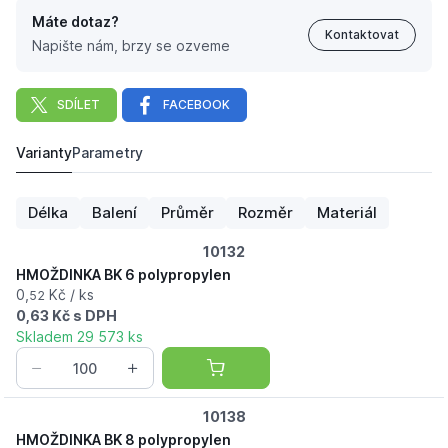
Máte dotaz?
Kontaktovat
Napište nám, brzy se ozveme
SDÍLET
FACEBOOK
Varianty
Parametry
HMOŽDINKA BK 8 polypropylen
525,
Kč
98
Délka
Balení
Průměr
Rozměr
Materiál
10132
HMOŽDINKA BK 6 polypropylen
0,
Kč / ks
52
0,63 Kč s DPH
Skladem 29 573 ks
10138
HMOŽDINKA BK 8 polypropylen