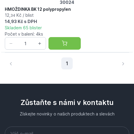
30024
HMOŽDINKA BK 12 polypropylen
12,
Kč / blist
34
14,93 Kč s DPH
Skladem 65 blister
Počet v balení: 4ks
Aktuální stránka
1
Zůstaňte s námi v kontaktu
Získejte novinky o našich produktech a slevách