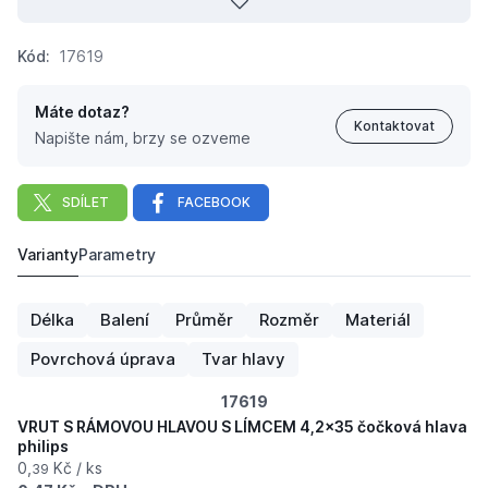
Kód:
17619
Máte dotaz?
Kontaktovat
Napište nám, brzy se ozveme
SDÍLET
FACEBOOK
Varianty
Parametry
VRUT S RÁMOVOU HLAVOU S LÍMCEM 4,2x35 čočková hl
0,
Kč
39
Délka
Balení
Průměr
Rozměr
Materiál
Povrchová úprava
Tvar hlavy
17619
VRUT S RÁMOVOU HLAVOU S LÍMCEM 4,2x35 čočková hlava
philips
0,
Kč / ks
39