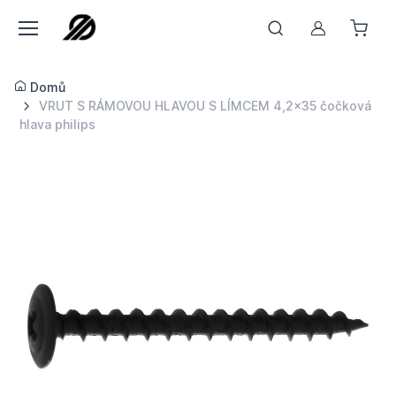
Můj účet
Domů
VRUT S RÁMOVOU HLAVOU S LÍMCEM 4,2x35 čočková
hlava philips