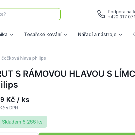
Podpora na te
te?
+420 317 07
nika
Tesařské kování
Nářadí a nástroje
očková hlava philips
UT S RÁMOVOU HLAVOU S LÍMCE
ilips
Kč / ks
39
Kč s DPH
Skladem 6 266 ks