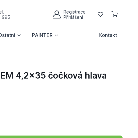
l.
Registrace
Oblíbené
1 995
Přihlášení
Můj účet
Ostatní
PAINTER
Kontakt
M 4,2x35 čočková hlava