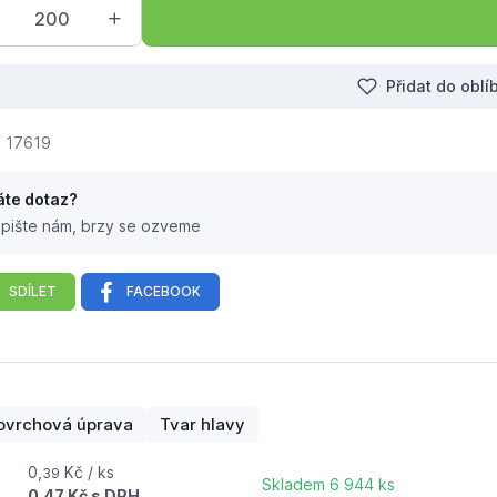
Přidat do obl
17619
te dotaz?
pište nám, brzy se ozveme
SDÍLET
FACEBOOK
ková hlava philips
ovrchová úprava
Tvar hlavy
0,
Kč / ks
39
Skladem 6 944 ks
0,47 Kč s DPH