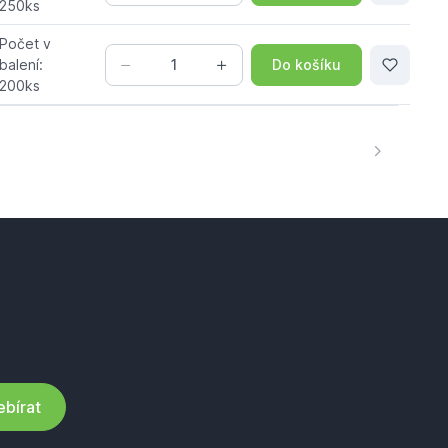
250ks
Počet v
Do košíku
balení:
200ks
bírat