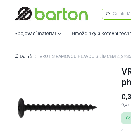
Co hledá
Spojovací materiál
Hmoždinky a kotevní tech
Domů
VRUT S RÁMOVOU HLAVOU S LÍMCEM 4,2x35 č
VR
ph
0,
0,
47