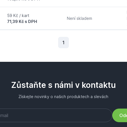
59 Kč / kart
Není skladem
71,39 Kč s DPH
Aktuální stránka
1
Zůstaňte s námi v kontaktu
Získejte novinky o našich produktech a slevách
Ode