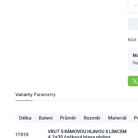
Kód:
Má
Na
Varianty
Parametry
0,
Kč
39
VRUT S RÁMOVOU HLAVOU S LÍMCEM 4,2x35 čoč
Do košíku
Délka
Balení
Průměr
Rozměr
Materiál
P
VRUT S RÁMOVOU HLAVOU S LÍMCEM
17619
4,2x35 čočková hlava philips