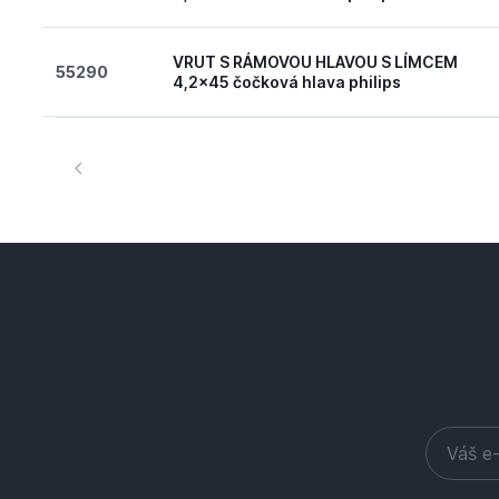
VRUT S RÁMOVOU HLAVOU S LÍMCEM
55290
4,2x45 čočková hlava philips