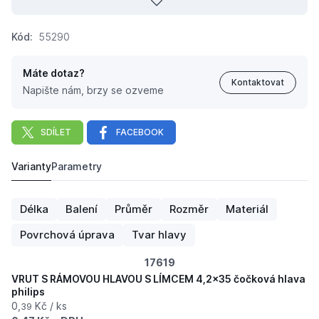
Kód:
55290
Máte dotaz?
Kontaktovat
Napište nám, brzy se ozveme
SDÍLET
FACEBOOK
Varianty
Parametry
VRUT S RÁMOVOU HLAVOU S LÍMCEM 4,2x45 čočková hl
59 Kč
Délka
Balení
Průměr
Rozměr
Materiál
Povrchová úprava
Tvar hlavy
17619
VRUT S RÁMOVOU HLAVOU S LÍMCEM 4,2x35 čočková hlava
philips
0,
Kč / ks
39