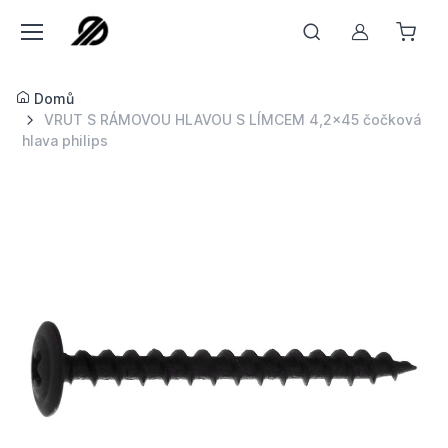
Můj účet
Domů
VRUT S RÁMOVOU HLAVOU S LÍMCEM 4,2x45 čočková
hlava philips