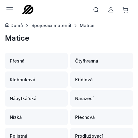
Můj účet
Domů
Spojovací materiál
Matice
Matice
Přesná
Čtyřhranná
Klobouková
Křídlová
Nábytkářská
Narážecí
Nízká
Plechová
Pojistná
Prodlužovací