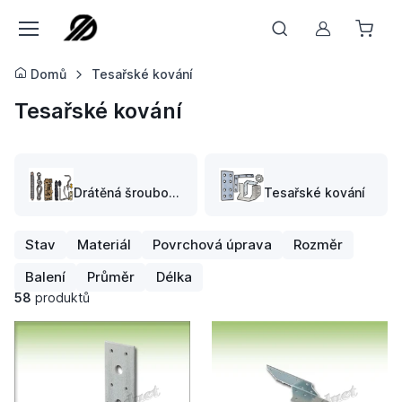
Můj účet
Domů
Tesařské kování
Tesařské kování
Drátěná šroubovina
Tesařské kování
Stav
Materiál
Povrchová úprava
Rozměr
Balení
Průměr
Délka
58
produktů