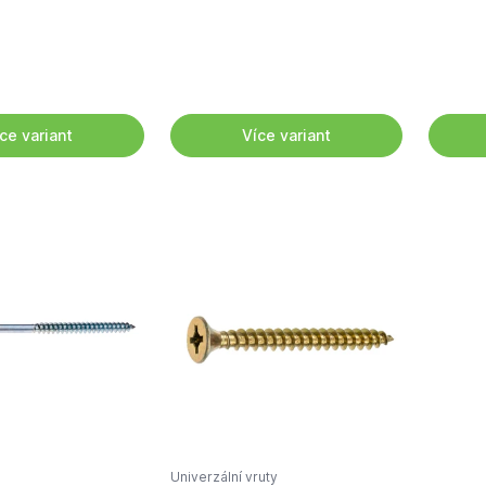
ce variant
Více variant
Univerzální vruty