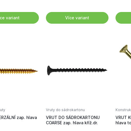
ce variant
Více variant
ruty
Vruty do sádrokartonu
Konstruk
RZÁLNÍ zap. hlava
VRUT DO SÁDROKARTONU
VRUT K
COARSE zap. hlava kříž.dr.
hlava t