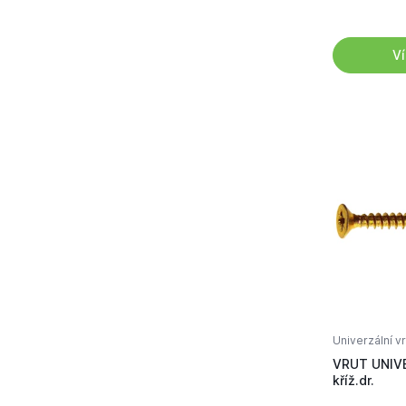
Ví
Univerzální v
VRUT UNIVE
kříž.dr.