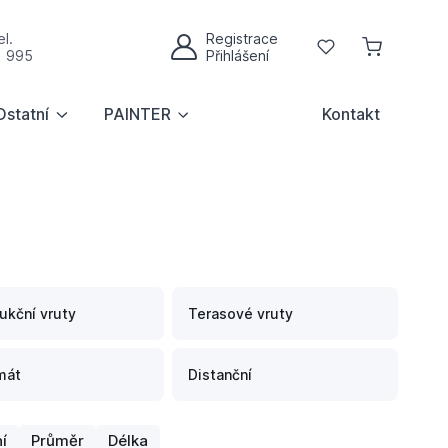
l.
Registrace
Oblíbené
1 995
Přihlášení
Můj účet
Ostatní
PAINTER
Kontakt
ukční vruty
Terasové vruty
mát
Distanční
í
Průměr
Délka