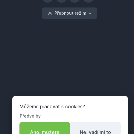
Přepnout režim
Můžeme pracovat s cookies?
Předvolby
Ano, můžete
Ne, vadí mi to