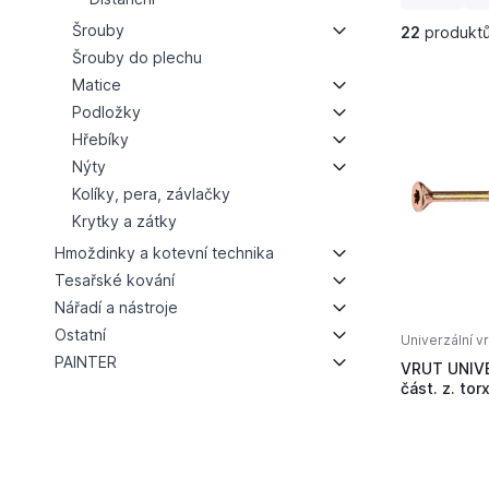
Šrouby
22
produkt
Šrouby do plechu
Matice
Podložky
Hřebíky
Nýty
Kolíky, pera, závlačky
Krytky a zátky
Hmoždinky a kotevní technika
Tesařské kování
Nářadí a nástroje
Ostatní
Univerzální v
PAINTER
VRUT UNIVE
část. z. tor