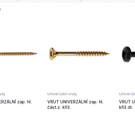
ů
ruty
Univerzální vruty
Univerzál
RZÁLNÍ zap. hl.
VRUT UNIVERZÁLNÍ zap. hl.
VRUT UN
x
část.z. kříž.
kříž.dr.