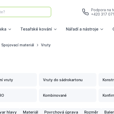
Podpora na te
te?
+420 317 07
nika
Tesařské kování
Nářadí a nástroje
Spojovací materiál
Vruty
ní vruty
Vruty do sádrokartonu
Konstr
RO
Kombinované
Konfir
var hlavy
Materiál
Povrchová úprava
Rozměr
Balen