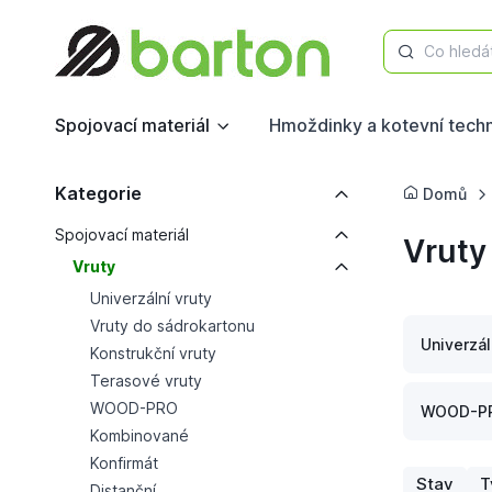
Co hledá
Spojovací materiál
Hmoždinky a kotevní tech
Kategorie
Domů
Spojovací materiál
Vruty
Vruty
Univerzální vruty
Vruty do sádrokartonu
Univerzál
Konstrukční vruty
Terasové vruty
WOOD-PRO
WOOD-P
Kombinované
Konfirmát
Stav
T
Distanční