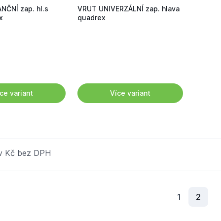
NČNÍ zap. hl.s
VRUT UNIVERZÁLNÍ zap. hlava
x
quadrex
ce variant
Více variant
 v Kč bez DPH
Aktuá
1
2