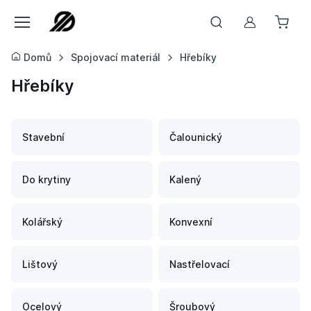
Můj účet
Domů
Spojovací materiál
Hřebíky
Hřebíky
Stavební
Čalounický
Do krytiny
Kalený
Kolářský
Konvexní
Lištový
Nastřelovací
Ocelový
Šroubový