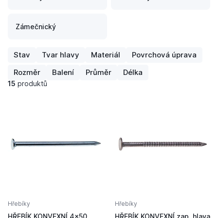
Zámečnický
Stav
Tvar hlavy
Materiál
Povrchová úprava
Rozměr
Balení
Průměr
Délka
15
produktů
Hřebíky
Hřebíky
HŘEBÍK KONVEXNÍ 4x50
HŘEBÍK KONVEXNÍ zap. hlava