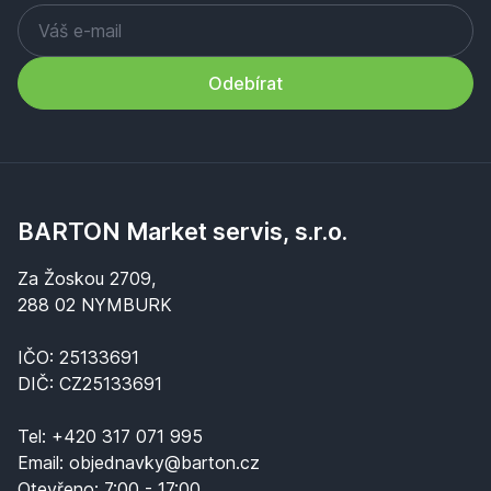
Odebírat
BARTON Market servis, s.r.o.
Za Žoskou 2709,
288 02 NYMBURK
IČO: 25133691
DIČ: CZ25133691
Tel:
+420 317 071 995
Email:
objednavky@barton.cz
Otevřeno:
7:00 - 17:00