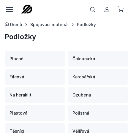
Můj účet
Domů
Spojovací materiál
Podložky
Podložky
Ploché
Čalounická
Filcová
Karosářská
Na heraklit
Ozubená
Plastová
Pojistná
Těsnící
Vějířová